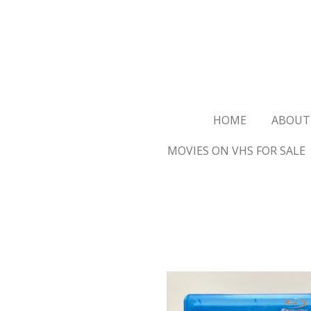
Ga
direct
naar
de
hoofdinhoud
HOME
ABOUT
MOVIES ON VHS FOR SALE