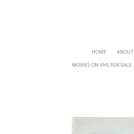
Ga
direct
naar
de
hoofdinhoud
HOME
ABOUT
MOVIES ON VHS FOR SALE