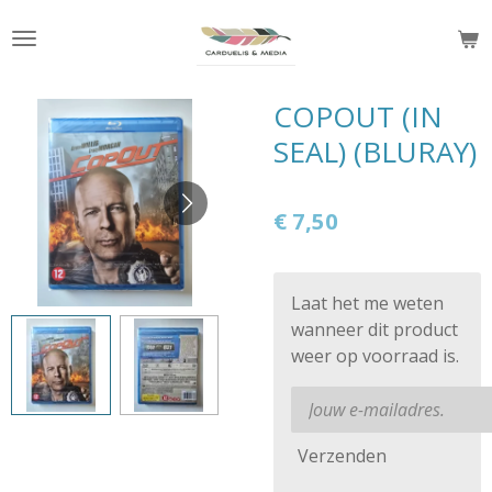
Ga
direct
naar
de
COPOUT (IN
hoofdinhoud
SEAL) (BLURAY)
€ 7,50
Laat het me weten
wanneer dit product
weer op voorraad is.
Verzenden