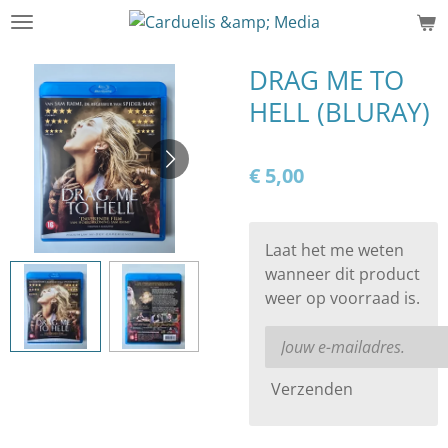
Ga
direct
naar
DRAG ME TO
de
HELL (BLURAY)
hoofdinhoud
€ 5,00
Laat het me weten
wanneer dit product
weer op voorraad is.
Verzenden