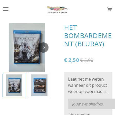
Ga
direct
naar
de
HET
hoofdinhoud
BOMBARDEME
NT (BLURAY)
€ 2,50
€ 5,00
Laat het me weten
wanneer dit product
weer op voorraad is.
Verzenden