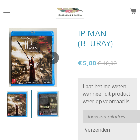
Ga
direct
naar
de
IP MAN
hoofdinhoud
(BLURAY)
€ 5,00
€ 10,00
Laat het me weten
wanneer dit product
weer op voorraad is.
Verzenden