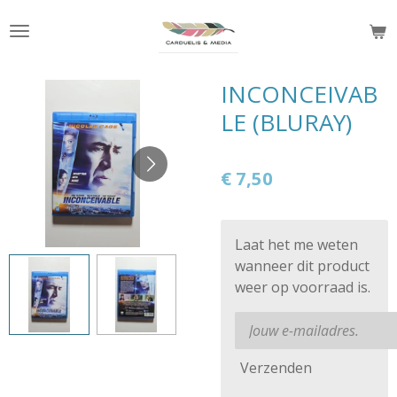
Ga
direct
naar
de
INCONCEIVAB
hoofdinhoud
LE (BLURAY)
€ 7,50
Laat het me weten
wanneer dit product
weer op voorraad is.
Verzenden