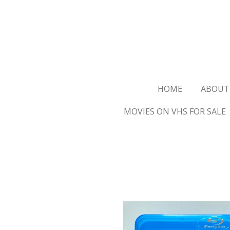
Ga
direct
naar
de
hoofdinhoud
HOME
ABOUT
MOVIES ON VHS FOR SALE