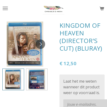
Ga
direct
naar
de
KINGDOM OF
hoofdinhoud
HEAVEN
(DIRECTOR'S
CUT) (BLURAY)
€ 12,50
Laat het me weten
wanneer dit product
weer op voorraad is.