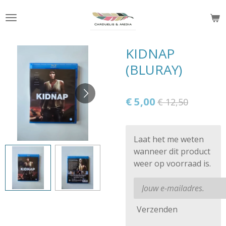
Ga
direct
naar
de
KIDNAP
hoofdinhoud
(BLURAY)
€ 5,00
€ 12,50
Laat het me weten
wanneer dit product
weer op voorraad is.
Verzenden