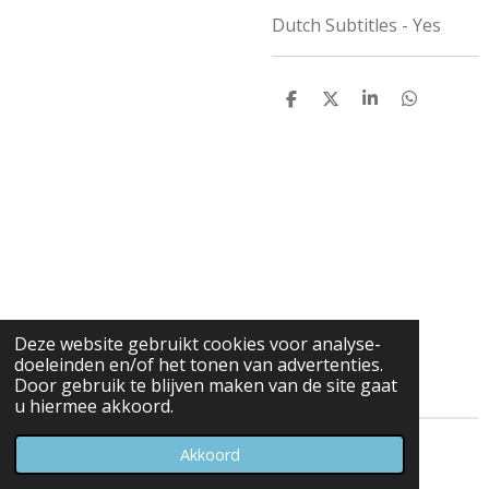
Dutch Subtitles - Yes
D
D
S
D
e
e
h
e
l
e
a
l
e
l
r
e
n
e
n
Deze website gebruikt cookies voor analyse-
doeleinden en/of het tonen van advertenties.
Door gebruik te blijven maken van de site gaat
u hiermee akkoord.
© 2023 - 2026 Carduelis & Media
Akkoord