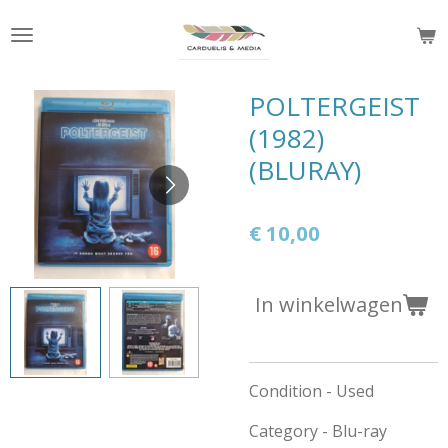
Ga
direct
naar
de
POLTERGEIST
hoofdinhoud
(1982)
(BLURAY)
€ 10,00
In winkelwagen
Condition - Used
Category - Blu-ray