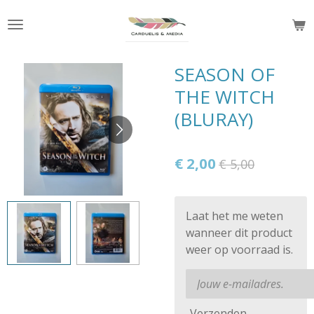
Ga
direct
naar
de
SEASON OF
hoofdinhoud
THE WITCH
(BLURAY)
€ 2,00
€ 5,00
Laat het me weten
wanneer dit product
weer op voorraad is.
Verzenden