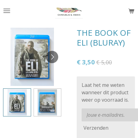
Ga
direct
naar
de
THE BOOK OF
hoofdinhoud
ELI (BLURAY)
€ 3,50
€ 5,00
Laat het me weten
wanneer dit product
weer op voorraad is.
Verzenden