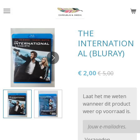
Ga
direct
naar
de
THE
hoofdinhoud
INTERNATION
AL (BLURAY)
€ 2,00
€ 5,00
Laat het me weten
wanneer dit product
weer op voorraad is.
Verzenden