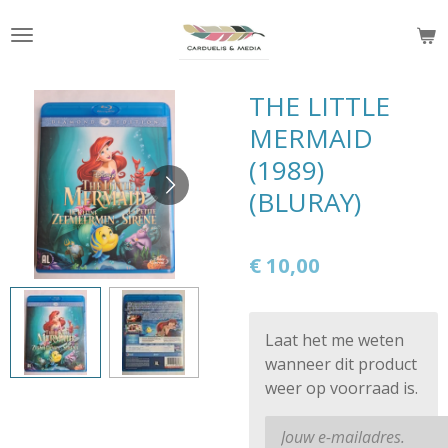
Ga
direct
naar
de
THE LITTLE
hoofdinhoud
MERMAID
(1989)
(BLURAY)
€ 10,00
Laat het me weten
wanneer dit product
weer op voorraad is.