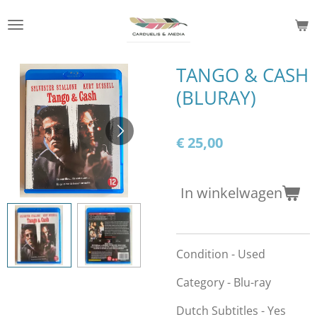
Ga
direct
naar
de
TANGO & CASH
hoofdinhoud
(BLURAY)
€ 25,00
In winkelwagen
Condition - Used
Category - Blu-ray
Dutch Subtitles - Yes