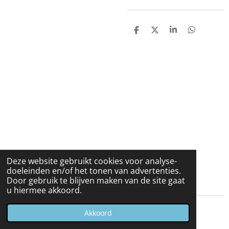
D
D
S
D
e
e
h
e
l
e
a
l
e
l
r
e
n
e
n
Deze website gebruikt cookies voor analyse-
doeleinden en/of het tonen van advertenties.
Door gebruik te blijven maken van de site gaat
u hiermee akkoord.
© 2023 - 2026 Carduelis & Media
Akkoord