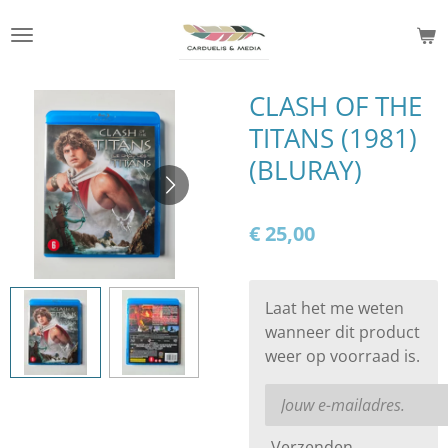
Ga
direct
naar
de
CLASH OF THE
hoofdinhoud
TITANS (1981)
(BLURAY)
€ 25,00
Laat het me weten
wanneer dit product
weer op voorraad is.
Verzenden