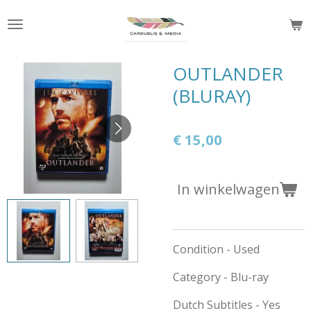
Ga
direct
naar
de
OUTLANDER
hoofdinhoud
(BLURAY)
€ 15,00
In winkelwagen
Condition - Used
Category - Blu-ray
Dutch Subtitles - Yes