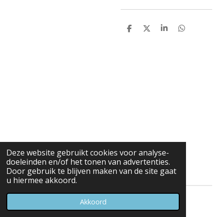
D
D
S
D
e
e
h
e
l
e
a
l
e
l
r
e
n
e
n
Deze website gebruikt cookies voor analyse-
doeleinden en/of het tonen van advertenties.
Door gebruik te blijven maken van de site gaat
u hiermee akkoord.
© 2023 - 2026 Carduelis & Media
Akkoord