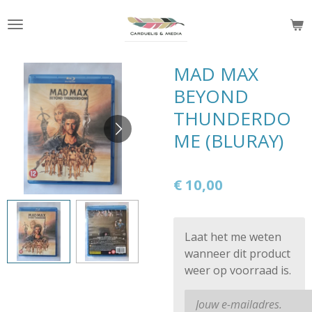
Ga
direct
naar
de
MAD MAX
hoofdinhoud
BEYOND
THUNDERDO
ME (BLURAY)
€ 10,00
Laat het me weten
wanneer dit product
weer op voorraad is.