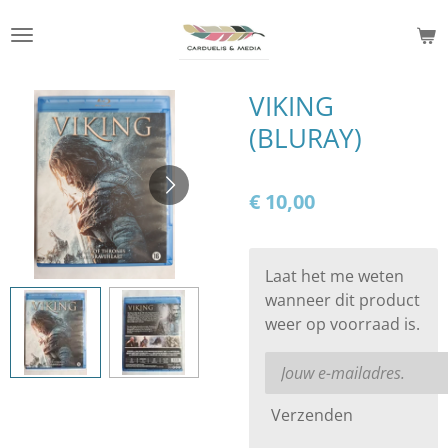
Ga
direct
naar
de
VIKING
hoofdinhoud
(BLURAY)
€ 10,00
Laat het me weten
wanneer dit product
weer op voorraad is.
Verzenden