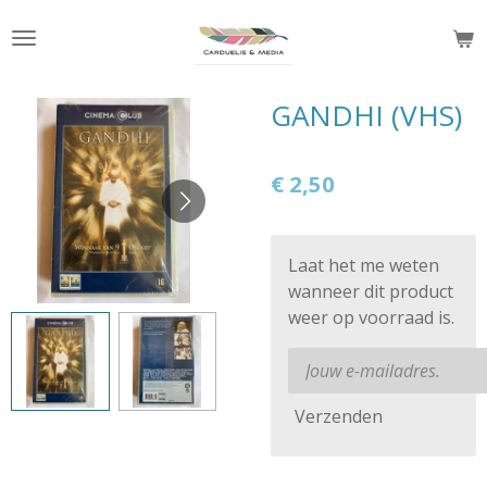
Ga
direct
naar
de
GANDHI (VHS)
hoofdinhoud
€ 2,50
Laat het me weten
wanneer dit product
weer op voorraad is.
Verzenden