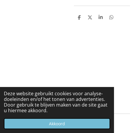
D
D
S
D
e
e
h
e
l
e
a
l
e
l
r
e
n
e
n
Deze website gebruikt cookies voor analyse-
doeleinden en/of het tonen van advertenties.
Door gebruik te blijven maken van de site gaat
u hiermee akkoord.
© 2023 - 2026 Carduelis & Media
Akkoord