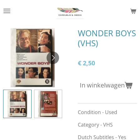
Ga
direct
naar
de
WONDER BOYS
hoofdinhoud
(VHS)
€ 2,50
In winkelwagen
Condition - Used
Category - VHS
Dutch Subtitles - Yes