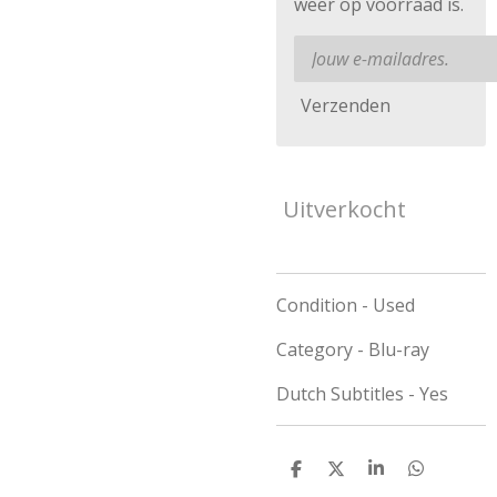
weer op voorraad is.
Verzenden
Uitverkocht
Condition - Used
Category - Blu-ray
Dutch Subtitles - Yes
D
D
S
D
e
e
h
e