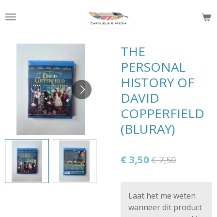
Ga
direct
naar
de
THE
hoofdinhoud
PERSONAL
HISTORY OF
DAVID
COPPERFIELD
(BLURAY)
€ 3,50
€ 7,50
Laat het me weten
wanneer dit product