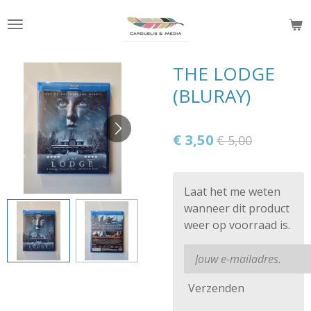
Ga
direct
naar
de
THE LODGE
hoofdinhoud
(BLURAY)
€ 3,50
€ 5,00
Laat het me weten
wanneer dit product
weer op voorraad is.
Verzenden