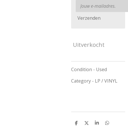
Verzenden
Uitverkocht
Condition - Used
Category - LP / VINYL
D
D
S
D