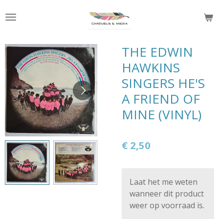
Ga
direct
naar
de
THE EDWIN
hoofdinhoud
HAWKINS
SINGERS HE'S
A FRIEND OF
MINE (VINYL)
€ 2,50
Laat het me weten
wanneer dit product
weer op voorraad is.