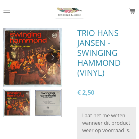
Ga
direct
naar
de
TRIO HANS
hoofdinhoud
JANSEN -
SWINGING
HAMMOND
(VINYL)
€ 2,50
Laat het me weten
wanneer dit product
weer op voorraad is.