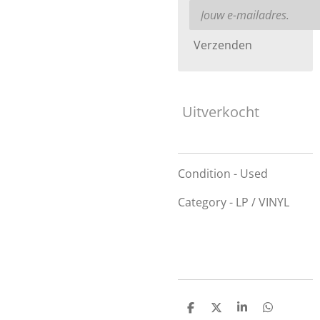
Verzenden
Uitverkocht
Condition - Used
Category - LP / VINYL
D
D
S
D