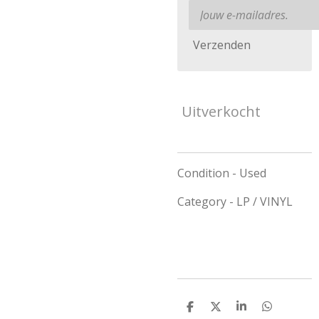
Verzenden
Uitverkocht
Condition - Used
Category - LP / VINYL
D
D
S
D