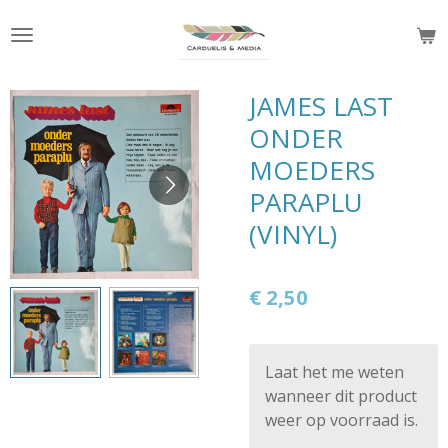
Ga
direct
naar
de
JAMES LAST
hoofdinhoud
ONDER
MOEDERS
PARAPLU
(VINYL)
€ 2,50
Laat het me weten
wanneer dit product
weer op voorraad is.