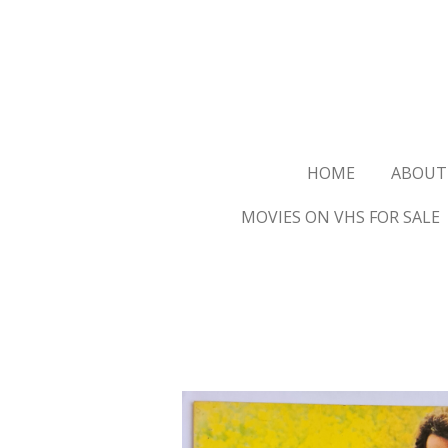
Ga
direct
naar
de
hoofdinhoud
HOME
ABOUT
MOVIES ON VHS FOR SALE