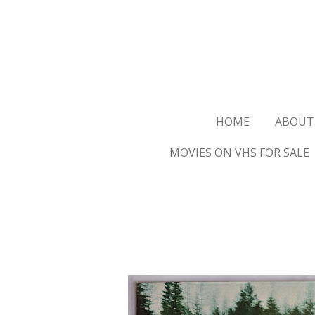
Ga
direct
naar
de
hoofdinhoud
HOME
ABOUT
MOVIES ON VHS FOR SALE