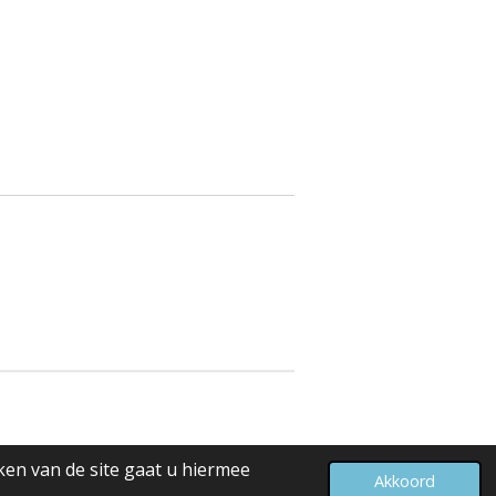
ken van de site gaat u hiermee
Akkoord