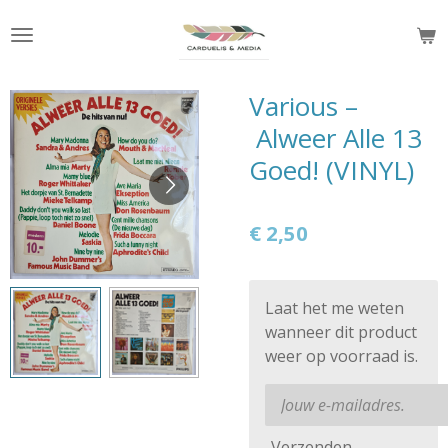
Ga
direct
naar
de
Various –
hoofdinhoud
Alweer Alle 13
Goed! (VINYL)
€ 2,50
Laat het me weten
wanneer dit product
weer op voorraad is.
Verzenden