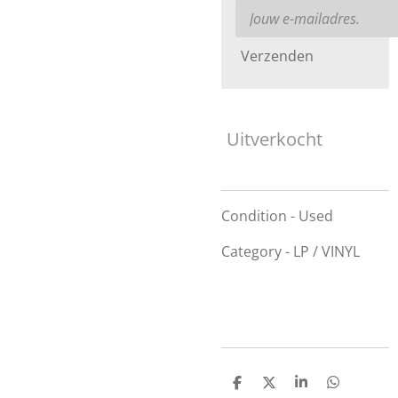
Verzenden
Uitverkocht
Condition - Used
Category - LP / VINYL
D
D
S
D