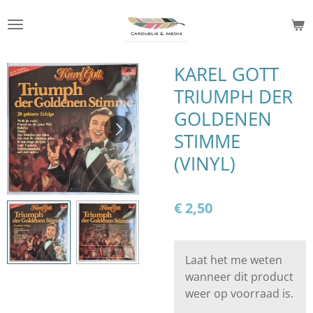
Ga
direct
naar
de
KAREL GOTT
hoofdinhoud
TRIUMPH DER
GOLDENEN
STIMME
(VINYL)
€ 2,50
Laat het me weten
wanneer dit product
weer op voorraad is.