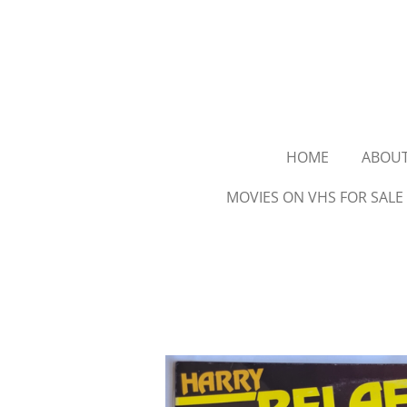
Ga
direct
naar
de
hoofdinhoud
HOME
ABOU
MOVIES ON VHS FOR SALE