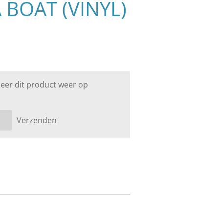
BOAT (VINYL)
eer dit product weer op
Verzenden