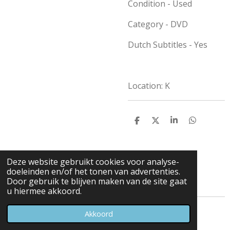
Condition - Used
Category - DVD
Dutch Subtitles - Yes
Location: K
D
D
S
D
e
e
h
e
l
e
a
l
e
l
r
e
n
e
n
Deze website gebruikt cookies voor analyse-
doeleinden en/of het tonen van advertenties.
Door gebruik te blijven maken van de site gaat
u hiermee akkoord.
© 2023 - 2026 Carduelis & Media
Akkoord