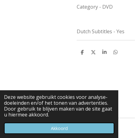
Category - DVD
Dutch Subtitles - Yes
D
D
S
D
e
e
h
e
l
e
a
l
e
l
r
e
n
e
n
Deze website gebruikt cookies voor analyse-
doeleinden en/of het tonen van advertenties.
Door gebruik te blijven maken van de site gaat
u hiermee akkoord.
© 2023 - 2026 Carduelis & Media
Akkoord