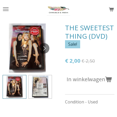
Ga
direct
naar
de
THE SWEETEST
hoofdinhoud
THING (DVD)
Sale!
€ 2,00
€ 2,50
In winkelwagen
Condition - Used