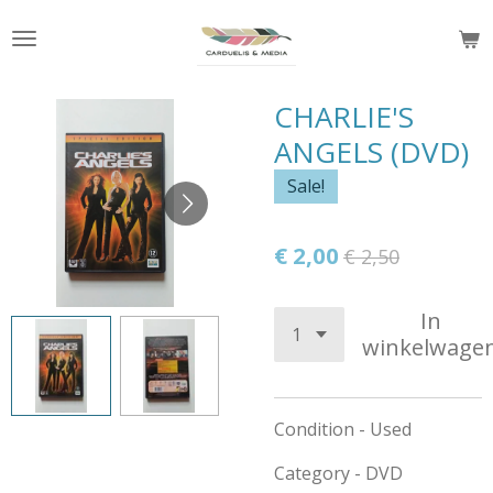
Ga
direct
naar
de
CHARLIE'S
hoofdinhoud
ANGELS (DVD)
Sale!
€ 2,00
€ 2,50
In
winkelwage
Condition - Used
Category - DVD