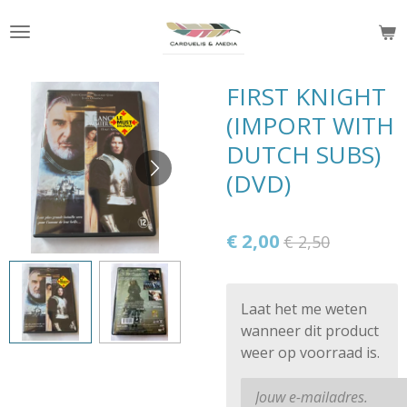
Ga
direct
naar
de
FIRST KNIGHT
hoofdinhoud
(IMPORT WITH
DUTCH SUBS)
(DVD)
€ 2,00
€ 2,50
Laat het me weten
wanneer dit product
weer op voorraad is.