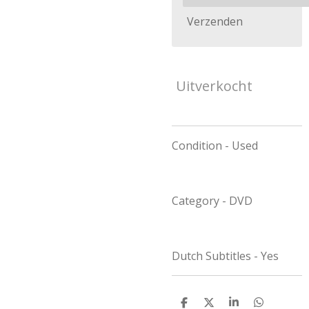
Verzenden
Uitverkocht
Condition - Used
Category - DVD
Dutch Subtitles - Yes
D
D
S
D