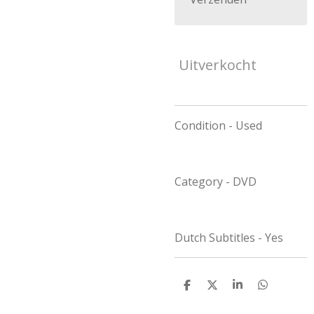
Uitverkocht
Condition - Used
Category - DVD
Dutch Subtitles - Yes
D
D
S
D
e
e
h
e
l
e
a
l