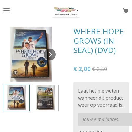
Ga
direct
naar
de
WHERE HOPE
hoofdinhoud
GROWS (IN
SEAL) (DVD)
€ 2,00
€ 2,50
Laat het me weten
wanneer dit product
weer op voorraad is.
Verzenden