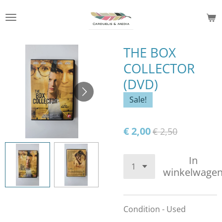
Ga
direct
naar
de
THE BOX
hoofdinhoud
COLLECTOR
(DVD)
Sale!
€ 2,00
€ 2,50
In
winkelwage
Condition - Used