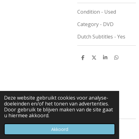
Condition - Used
Category - DVD
Dutch Subtitles - Yes
D
D
S
D
e
e
h
e
l
e
a
l
e
l
r
e
n
e
n
Deze website gebruikt cookies voor analyse-
doeleinden en/of het tonen van advertenties.
Door gebruik te blijven maken van de site gaat
u hiermee akkoord.
© 2023 - 2026 Carduelis & Media
Akkoord