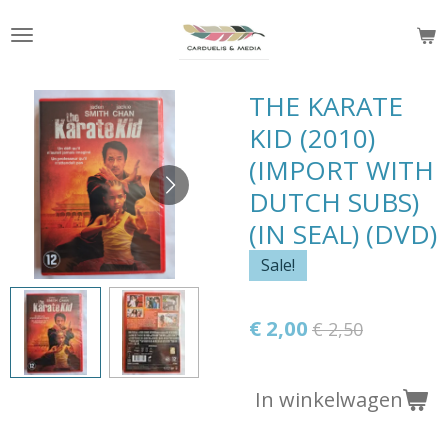
Ga
direct
naar
de
THE KARATE
hoofdinhoud
KID (2010)
(IMPORT WITH
DUTCH SUBS)
(IN SEAL) (DVD)
Sale!
€ 2,00
€ 2,50
In winkelwagen