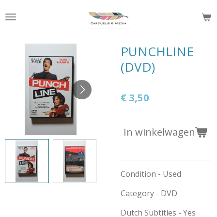
Ga
direct
naar
de
PUNCHLINE
hoofdinhoud
(DVD)
€ 3,50
In winkelwagen
Condition - Used
Category - DVD
Dutch Subtitles - Yes