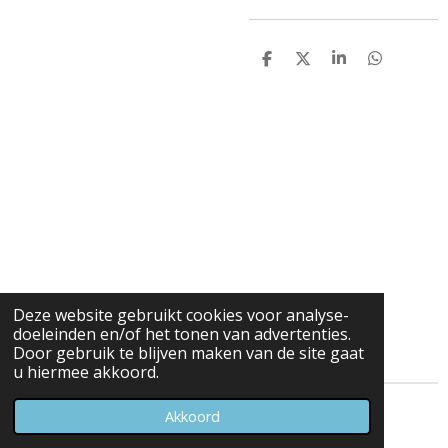
D
D
S
D
e
e
h
e
l
e
a
l
e
l
r
e
n
e
n
Deze website gebruikt cookies voor analyse-
doeleinden en/of het tonen van advertenties.
Door gebruik te blijven maken van de site gaat
u hiermee akkoord.
© 2023 - 2026 Carduelis & Media
Akkoord