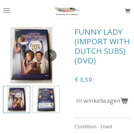
Ga
direct
naar
de
FUNNY LADY
hoofdinhoud
(IMPORT WITH
DUTCH SUBS)
(DVD)
€ 3,50
In winkelwagen
Condition - Used