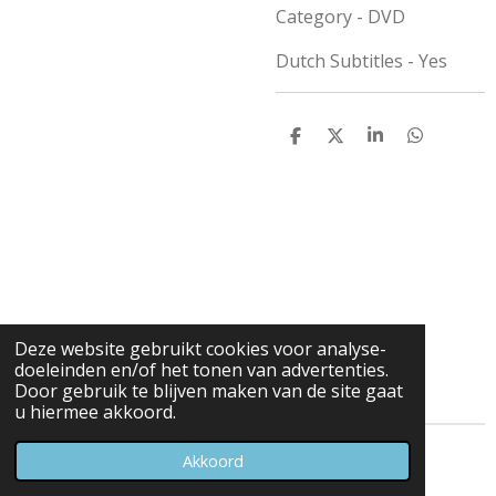
Category - DVD
Dutch Subtitles - Yes
D
D
S
D
e
e
h
e
l
e
a
l
e
l
r
e
n
e
n
Deze website gebruikt cookies voor analyse-
doeleinden en/of het tonen van advertenties.
Door gebruik te blijven maken van de site gaat
u hiermee akkoord.
© 2023 - 2026 Carduelis & Media
Akkoord