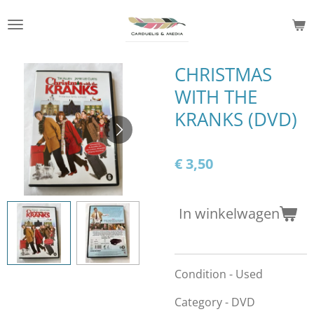
Ga
direct
naar
de
CHRISTMAS
hoofdinhoud
WITH THE
KRANKS (DVD)
€ 3,50
In winkelwagen
Condition - Used
Category - DVD