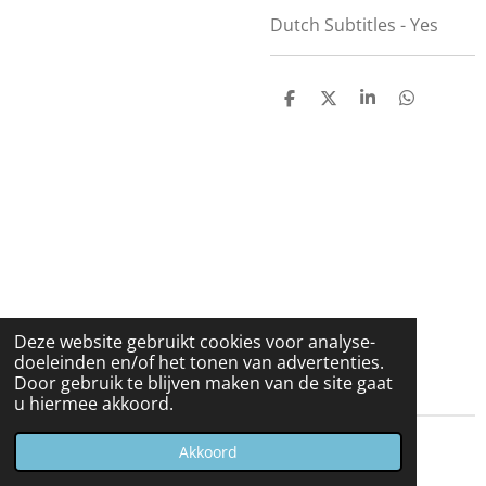
Dutch Subtitles - Yes
D
D
S
D
e
e
h
e
l
e
a
l
e
l
r
e
n
e
n
Deze website gebruikt cookies voor analyse-
doeleinden en/of het tonen van advertenties.
Door gebruik te blijven maken van de site gaat
u hiermee akkoord.
© 2023 - 2026 Carduelis & Media
Akkoord