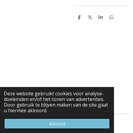
D
D
S
D
e
e
h
e
l
e
a
l
e
l
r
e
n
e
n
Deze website gebruikt cookies voor analyse-
doeleinden en/of het tonen van advertenties.
Door gebruik te blijven maken van de site gaat
u hiermee akkoord.
© 2023 - 2026 Carduelis & Media
Akkoord