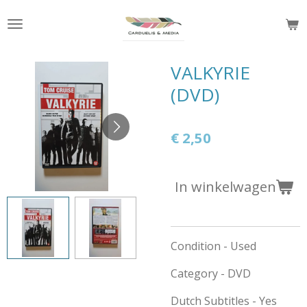
Ga
direct
naar
de
VALKYRIE
hoofdinhoud
(DVD)
€ 2,50
In winkelwagen
Condition - Used
Category - DVD
Dutch Subtitles - Yes