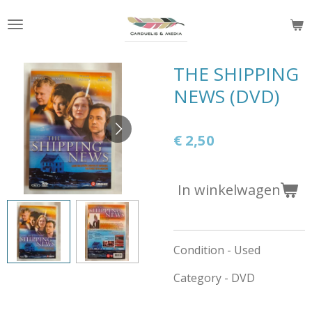
Ga
direct
naar
de
THE SHIPPING
hoofdinhoud
NEWS (DVD)
€ 2,50
In winkelwagen
Condition - Used
Category - DVD