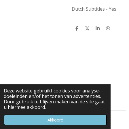
Dutch Subtitles - Yes
D
D
S
D
e
e
h
e
l
e
a
l
e
l
r
e
n
e
n
Deze website gebruikt cookies voor analyse-
doeleinden en/of het tonen van advertenties.
Door gebruik te blijven maken van de site gaat
u hiermee akkoord.
© 2023 - 2026 Carduelis & Media
Akkoord