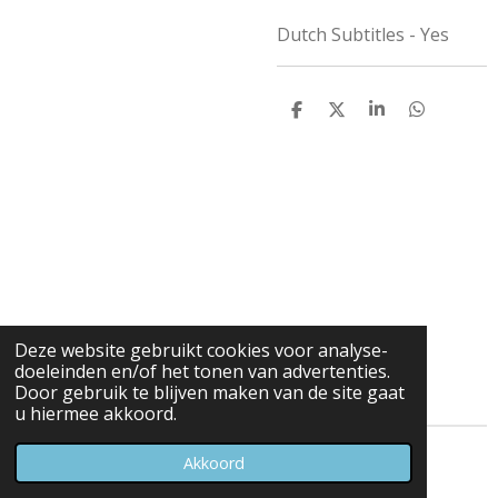
Dutch Subtitles - Yes
D
D
S
D
e
e
h
e
l
e
a
l
e
l
r
e
n
e
n
Deze website gebruikt cookies voor analyse-
doeleinden en/of het tonen van advertenties.
Door gebruik te blijven maken van de site gaat
u hiermee akkoord.
© 2023 - 2026 Carduelis & Media
Akkoord