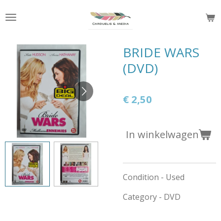
Ga
direct
naar
de
BRIDE WARS
hoofdinhoud
(DVD)
€ 2,50
In winkelwagen
Condition - Used
Category - DVD