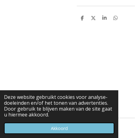
D
D
S
D
e
e
h
e
l
e
a
l
e
l
r
e
n
e
n
Deze website gebruikt cookies voor analyse-
doeleinden en/of het tonen van advertenties.
Door gebruik te blijven maken van de site gaat
u hiermee akkoord.
© 2023 - 2026 Carduelis & Media
Akkoord