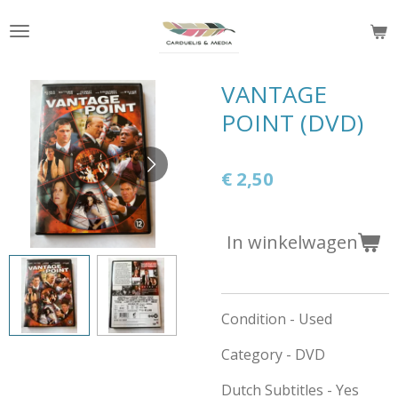
Ga
direct
naar
de
VANTAGE
hoofdinhoud
POINT (DVD)
€ 2,50
In winkelwagen
Condition - Used
Category - DVD
Dutch Subtitles - Yes