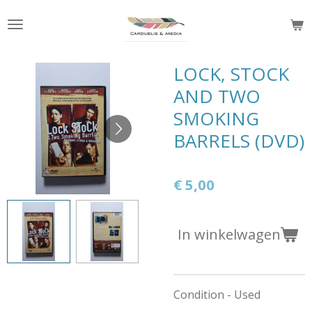
Ga
direct
naar
de
LOCK, STOCK
hoofdinhoud
AND TWO
SMOKING
BARRELS (DVD)
€ 5,00
In winkelwagen
Condition - Used