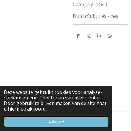
Category - DVD
Dutch Subtitles - Yes
D
D
S
D
e
e
h
e
l
e
a
l
e
l
r
e
n
e
n
Deze website gebruikt cookies voor analyse-
doeleinden en/of het tonen van advertenties.
Door gebruik te blijven maken van de site gaat
u hiermee akkoord.
© 2023 - 2026 Carduelis & Media
Akkoord