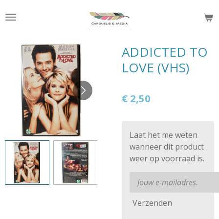
Ga
direct
naar
de
ADDICTED TO
hoofdinhoud
LOVE (VHS)
€ 2,50
Laat het me weten
wanneer dit product
weer op voorraad is.
Verzenden