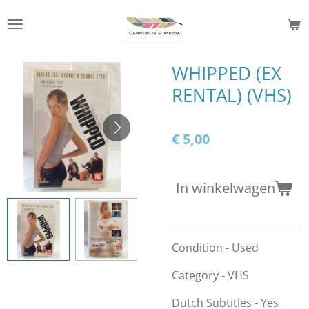
Ga
direct
naar
de
WHIPPED (EX
hoofdinhoud
RENTAL) (VHS)
€ 5,00
In winkelwagen
Condition - Used
Category - VHS
Dutch Subtitles - Yes