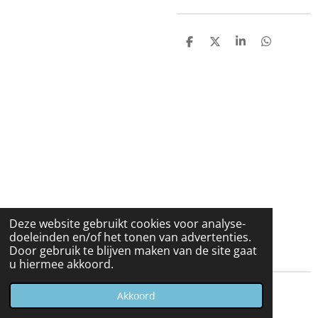
D
D
S
D
e
e
h
e
l
e
a
l
e
l
r
e
n
e
n
Deze website gebruikt cookies voor analyse-
doeleinden en/of het tonen van advertenties.
Door gebruik te blijven maken van de site gaat
u hiermee akkoord.
© 2023 - 2026 Carduelis & Media
Akkoord