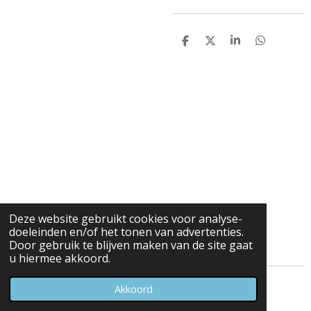
D
D
S
D
e
e
h
e
l
e
a
l
e
l
r
e
n
e
n
Deze website gebruikt cookies voor analyse-
doeleinden en/of het tonen van advertenties.
Door gebruik te blijven maken van de site gaat
u hiermee akkoord.
© 2023 - 2026 Carduelis & Media
Akkoord