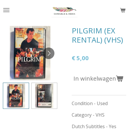
Ga
direct
naar
de
PILGRIM (EX
hoofdinhoud
RENTAL) (VHS)
€ 5,00
In winkelwagen
Condition - Used
Category - VHS
Dutch Subtitles - Yes